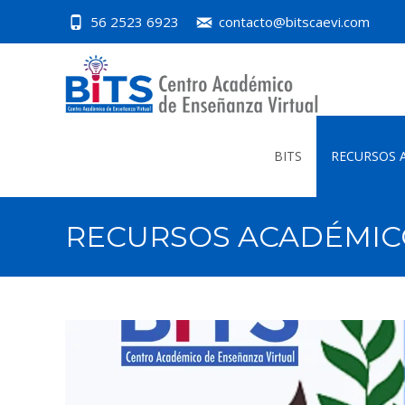
56 2523 6923
contacto@bitscaevi.com
Skip
to
BITS
RECURSOS 
content
RECURSOS ACADÉMIC