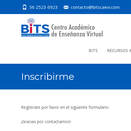
56 2523 6923
contacto@bitscaevi.com
Skip
to
BITS
RECURSOS 
content
Inscribirme
Regístrate por favor en el siguiente formulario:
¡Gracias por contactarnos!