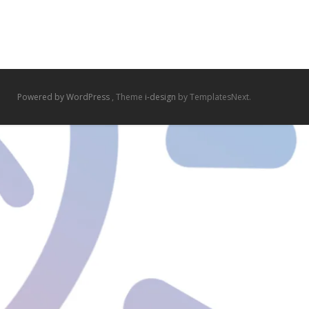
Powered by WordPress
, Theme
i-design
by TemplatesNext.