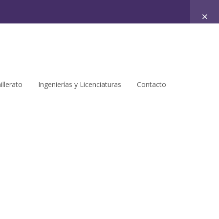
illerato
Ingenierías y Licenciaturas
Contacto
ribirse
en el curso para ver este contenido!