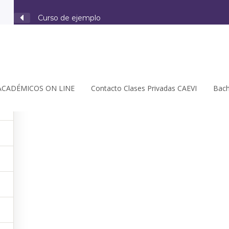
Curso de ejemplo
4
ACADÉMICOS ON LINE
Contacto Clases Privadas CAEVI
Bach
Este contenido está protegido, ¡por favor
acceder
y
insc