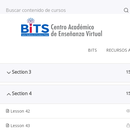
56 2523 6923
contacto@bitscaevi.com
Section 1
1
Skip
to
BITS
RECURSOS 
Section 2
1
content
Section 3
1
Curso de ejemplo
Section 4
1
Inicio
Cursos
Lesson 42
Lesson 43