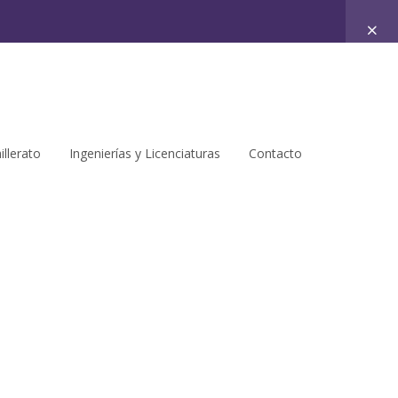
illerato
Ingenierías y Licenciaturas
Contacto
ribirse
en el curso para ver este contenido!