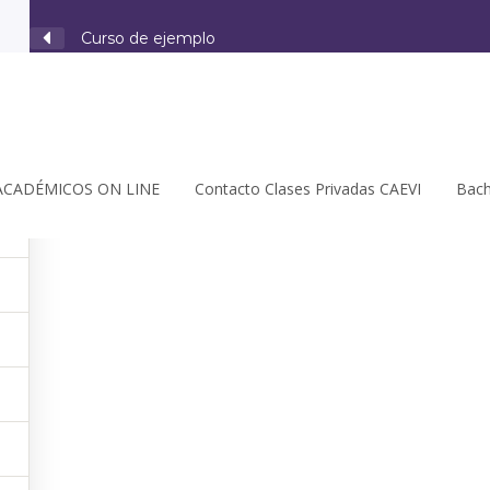
Curso de ejemplo
4
ACADÉMICOS ON LINE
Contacto Clases Privadas CAEVI
Bach
Este contenido está protegido, ¡por favor
acceder
y
insc