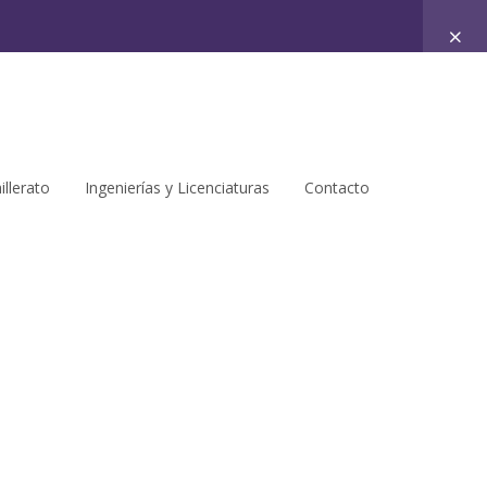
illerato
Ingenierías y Licenciaturas
Contacto
ribirse
en el curso para ver este contenido!