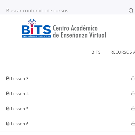
56 2523 6923
contacto@bitscaevi.com
Section 1
1
Skip
Lesson 1
to
BITS
RECURSOS 
content
Lesson 2
Curso de ejemplo
Lesson 3
Lesson 4
Lesson 5
Inicio
Cursos
Lesson 6